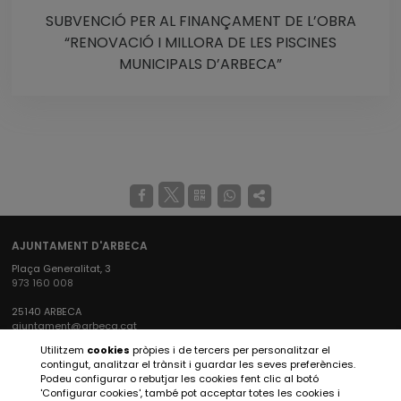
SUBVENCIÓ PER AL FINANÇAMENT DE L’OBRA
“RENOVACIÓ I MILLORA DE LES PISCINES
MUNICIPALS D’ARBECA”
AJUNTAMENT D'ARBECA
Plaça Generalitat, 3
973 160 008
25140 ARBECA
ajuntament@arbeca.cat
Utilitzem
cookies
pròpies i de tercers per personalitzar el
XARXES SOCIALS AJUNTAMENT
contingut, analitzar el trànsit i guardar les seves preferències.
Podeu configurar o rebutjar les cookies fent clic al botó
'Configurar cookies', també pot acceptar totes les cookies i