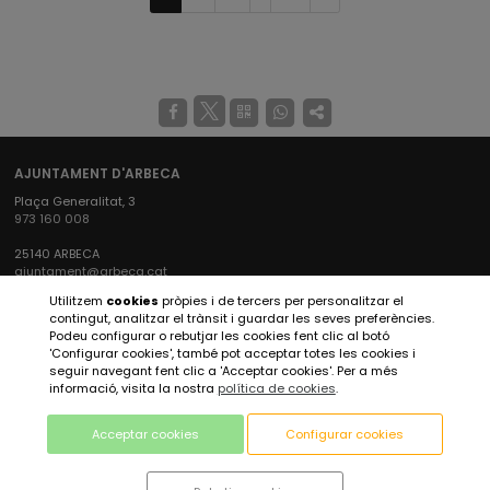
página
AJUNTAMENT D'ARBECA
Plaça Generalitat, 3
973 160 008
25140 ARBECA
ajuntament@arbeca.cat
Utilitzem
cookies
pròpies i de tercers per personalitzar el
XARXES SOCIALS AJUNTAMENT
contingut, analitzar el trànsit i guardar les seves preferències.
Podeu configurar o rebutjar les cookies fent clic al botó
'Configurar cookies', també pot acceptar totes les cookies i
seguir navegant fent clic a 'Acceptar cookies'. Per a més
XARXES SOCIALS ARBECA TURISME
informació, visita la nostra
política de cookies
.
Acceptar cookies
Configurar cookies