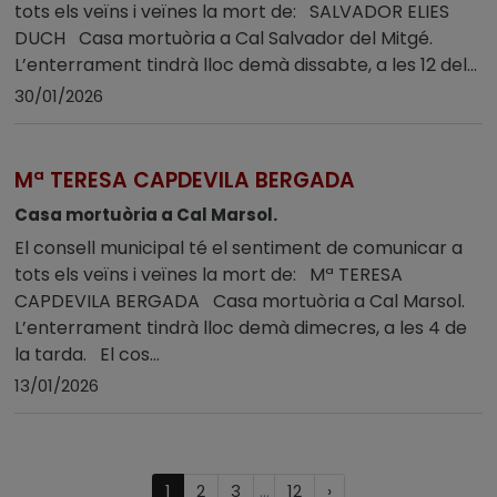
tots els veïns i veïnes la mort de: SALVADOR ELIES
DUCH Casa mortuòria a Cal Salvador del Mitgé.
L’enterrament tindrà lloc demà dissabte, a les 12 del...
30/01/2026
Mª TERESA CAPDEVILA BERGADA
Casa mortuòria a Cal Marsol.
El consell municipal té el sentiment de comunicar a
tots els veïns i veïnes la mort de: Mª TERESA
CAPDEVILA BERGADA Casa mortuòria a Cal Marsol.
L’enterrament tindrà lloc demà dimecres, a les 4 de
la tarda. El cos...
13/01/2026
Last
(current)
Próxima
1
2
3
...
12
›