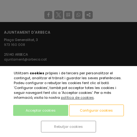
AJUNTAMENT D'ARBECA
Plaça Generalitat, 3
973 160 008
25140 ARBECA
ajuntament@arbeca.cat
XARXES SOCIALS AJUNTAMENT
Utilitzem
cookies
pròpies i de tercers per personalitzar el
contingut, analitzar el trànsit i guardar les seves preferències.
Podeu configurar o rebutjar les cookies fent clic al botó
'Configurar cookies', també pot acceptar totes les cookies i
XARXES SOCIALS ARBECA TURISME
seguir navegant fent clic a 'Acceptar cookies'. Per a més
informació, visita la nostra
política de cookies
.
Acceptar cookies
Configurar cookies
Rebutjar cookies