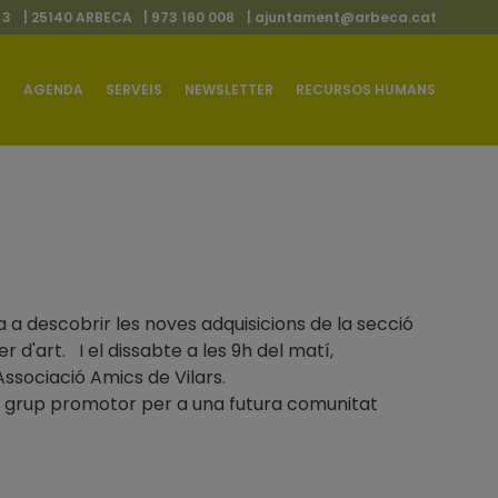
 3
| 25140 ARBECA
| 973 160 008
|
ajuntament@arbeca.cat
AGENDA
SERVEIS
NEWSLETTER
RECURSOS HUMANS
 a descobrir les noves adquisicions de la secció
er d'art. I el dissabte a les 9h del matí,
ssociació Amics de Vilars.
 promotor per a una futura comunitat