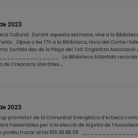
 de 2023
era Cultural: Durant aquesta setmana, vine a la Biblioteca
nfants. Dijous a les 17h a la Biblioteca, Hora del Conte i ta
a. Sortida des de la Plaça del Toll. Organitza Associació 
__________ La Biblioteca Atlàntida recorda que fin
 de Creacions Literàries....
 de 2023
grup promotor de la Comunitat Energètica d’Arbeca comuniq
arà l’assemblea per a la elecció de la junta de l’Associa
cio podeu trucar al tel 615 39 98 58 ____________