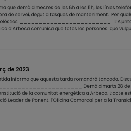
a que demà dimecres de les 8h a les 11h, les línies telefò
ora de servei, degut a tasques de manteniment. Per quals
s molèsties. ________________________ L’Ajuntamen
ica d’Arbeca comunica que totes les persones que vulgui
rç de 2023
làntida informa que aquesta tarda romandrà tancada. Discu
__________________ Demà dimarts 28 de març a le
nstitució de la comunitat energètica a Arbeca. L’acte es
ció Leader de Ponent, l’Oficina Comarcal per a la Transició 