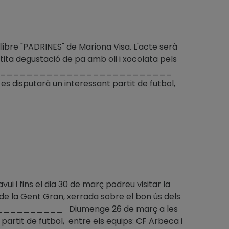
 llibre "PADRINES" de Mariona Visa. L'acte serà
tita degustació de pa amb oli i xocolata pels
a. _________________________________
s disputarà un interessant partit de futbol,
i i fins el dia 30 de març podreu visitar la
l de la Gent Gran, xerrada sobre el bon ús dels
__________ Diumenge 26 de març a les
partit de futbol, entre els equips: CF Arbeca i