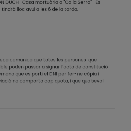
ODON DUCH Casa mortuòria a "Ca la Serra" Es
tindrà lloc avui a les 6 de la tarda.
rbeca comunica que totes les persones que
ble poden passar a signar l’acta de constitució
emana que es porti el DNI per fer-ne còpia i
ociació no comporta cap quota, i que qualsevol