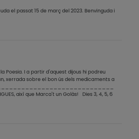
cuda el passat 15 de març del 2023. Benvinguda i
 la Poesia. I a partir d'aquest dijous hi podreu
Gran, xerrada sobre el bon ús dels medicaments a
________________________________
S, aixì que Marca't un Golàs! Dies 3, 4, 5, 6