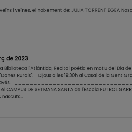
s veïns i veïnes, el naixement de: JÚLIA TORRENT EGEA Nas
rç de 2023
 la Biblioteca l'Atlàntida, Recital poètic en motiu del Dia de
ó "Dones Rurals". Dijous a les 19:30h al Casal de la Gent 
reia Navés. ___________________________
el CAMPUS DE SETMANA SANTA de l'Escola FUTBOL GARRIGUE
 nascuts...