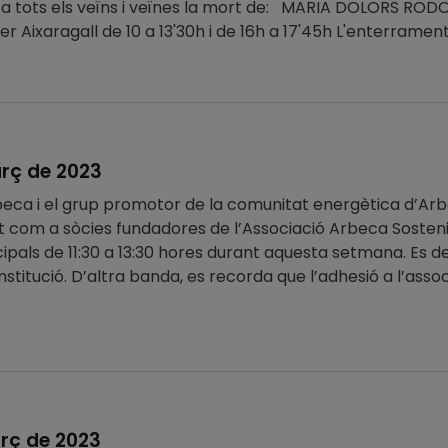
r a tots els veïns i veïnes la mort de: MARIA DOLORS R
r Aixaragall de 10 a 13'30h i de 16h a 17'45h L'enterrament 
rç de 2023
beca i el grup promotor de la comunitat energètica d’A
t com a sòcies fundadores de l’Associació Arbeca Sosteni
cipals de 11:30 a 13:30 hores durant aquesta setmana. Es d
nstitució. D’altra banda, es recorda que l’adhesió a l’ass
rç de 2023