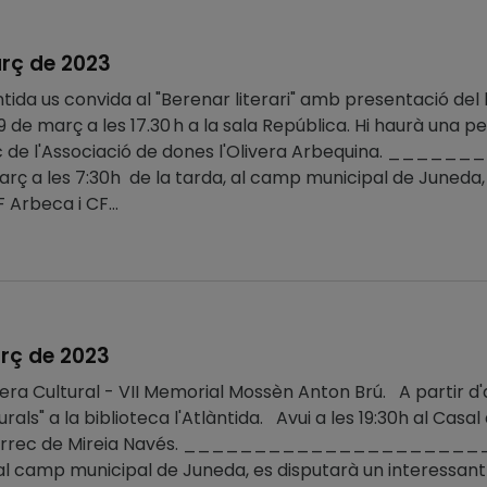
rç de 2023
àntida us convida al "Berenar literari" amb presentació del
de març a les 17.30 h a la sala República. Hi haurà una pe
rrec de l'Associació de dones l'Olivera Arbequin
ç a les 7:30h de la tarda, al camp municipal de Juneda, e
 Arbeca i CF...
rç de 2023
ra Cultural - VII Memorial Mossèn Anton Brú. A partir d'avu
rals" a la biblioteca l'Atlàntida. Avui a les 19:30h al Casa
càrrec de Mireia Navés. _____________________
al camp municipal de Juneda, es disputarà un interessant 