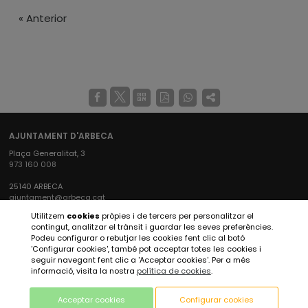
«
Anterior
AJUNTAMENT D'ARBECA
Plaça Generalitat, 3
973 160 008
25140 ARBECA
ajuntament@arbeca.cat
Utilitzem
cookies
pròpies i de tercers per personalitzar el
XARXES SOCIALS AJUNTAMENT
contingut, analitzar el trànsit i guardar les seves preferències.
Podeu configurar o rebutjar les cookies fent clic al botó
'Configurar cookies', també pot acceptar totes les cookies i
seguir navegant fent clic a 'Acceptar cookies'. Per a més
XARXES SOCIALS ARBECA TURISME
informació, visita la nostra
política de cookies
.
Acceptar cookies
Configurar cookies