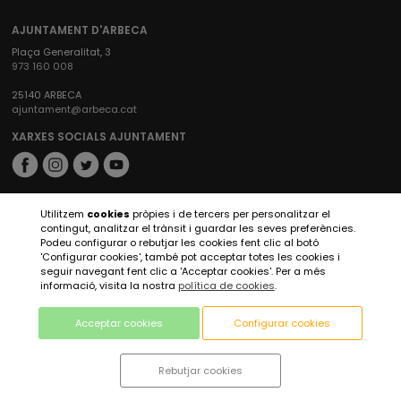
AJUNTAMENT D'ARBECA
Plaça Generalitat, 3
973 160 008
25140 ARBECA
ajuntament@arbeca.cat
XARXES SOCIALS AJUNTAMENT
XARXES SOCIALS ARBECA TURISME
Utilitzem
cookies
pròpies i de tercers per personalitzar el
contingut, analitzar el trànsit i guardar les seves preferències.
Podeu configurar o rebutjar les cookies fent clic al botó
'Configurar cookies', també pot acceptar totes les cookies i
seguir navegant fent clic a 'Acceptar cookies'. Per a més
informació, visita la nostra
política de cookies
.
Acceptar cookies
Configurar cookies
Rebutjar cookies