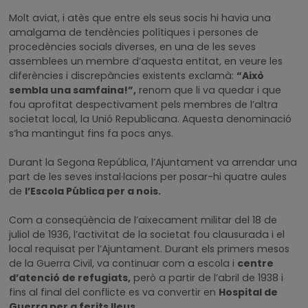
Molt aviat, i atès que entre els seus socis hi havia una
amalgama de tendències polítiques i persones de
procedències socials diverses, en una de les seves
assemblees un membre d’aquesta entitat, en veure les
diferències i discrepàncies existents exclamà:
“Això
sembla una samfaina!”,
renom que li va quedar i que
fou aprofitat despectivament pels membres de l’altra
societat local, la Unió Republicana. Aquesta denominació
s’ha mantingut fins fa pocs anys.
Durant la Segona República, l’Ajuntament va arrendar una
part de les seves instal·lacions per posar-hi quatre aules
de
l’Escola Pública per a nois.
Com a conseqüència de l’aixecament militar del 18 de
juliol de 1936, l’activitat de la societat fou clausurada i el
local requisat per l’Ajuntament. Durant els primers mesos
de la Guerra Civil, va continuar com a escola i
centre
d’atenció de refugiats,
però a partir de l’abril de 1938 i
fins al final del conflicte es va convertir en
Hospital de
Guerra per a ferits lleus.