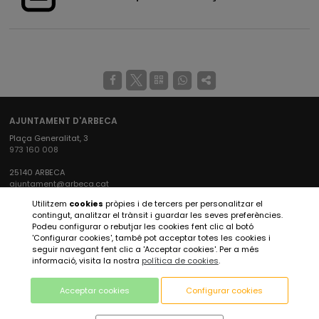
AJUNTAMENT D'ARBECA
Plaça Generalitat, 3
973 160 008
25140 ARBECA
ajuntament@arbeca.cat
Utilitzem
cookies
pròpies i de tercers per personalitzar el
XARXES SOCIALS AJUNTAMENT
contingut, analitzar el trànsit i guardar les seves preferències.
Podeu configurar o rebutjar les cookies fent clic al botó
'Configurar cookies', també pot acceptar totes les cookies i
seguir navegant fent clic a 'Acceptar cookies'. Per a més
XARXES SOCIALS ARBECA TURISME
informació, visita la nostra
política de cookies
.
Acceptar cookies
Configurar cookies