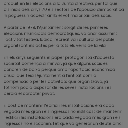
produït en les eleccions a la Junta directiva, per tal que
als inicis dels anys 70 els sectors de l’oposició democràtica
hi poguessin accedir amb el vot majoritari dels socis.
A partir de 1979, l’Ajuntament sorgit de les primeres
eleccions municipals democràtiques, va anar assumint
l’activitat festiva, lúdica, recreativa i cultural del poble,
organitzant els actes per a tots els veïns de la vila.
En els anys següents el paper protagonista d’aquesta
societat començà a minvar, ja que alguns socis es
donaren de baixa perquè amb l’aportació econòmica
anual que feia l’Ajuntament a l’entitat com a
compensació per les activitats que organitzava, ja
tothom podia disposar de les seves instal·lacions i es
perdia el caràcter privat.
El cost de mantenir l’edifici i les instal·lacions era cada
vegada més gran i els ingressos no elsEl cost de mantenir
l’edifici i les instal·lacions era cada vegada més gran i els
ingressos no elscobrien, fet que va generar un deute difícil