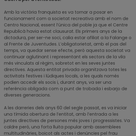
Amb la victòria franquista es va tornar a posar en
funcionament com a societat recreativa amb el nom de
Centro Nacional, essent l’única del poble ja que el Centre
Republicà havia estat clausurat. Els primers anys de la
dictadura, per ser-ne soci, calia estar afiliat a la Falange o
al Frente de Juventudes. L’obligatorietat, amb el pas del
temps, va quedar sense efecte, però aquesta societat va
continuar aglutinant i representant els sectors de la vila
més vinculats al règim, sobretot en les seves juntes
directives. Aquesta entitat privada organitzava totes les
activitats festives i lúdiques locals, a les quals només
podien accedir els socis i, durant anys, va ser una
referència obligada com a punt de trobada i esbarjo de
diverses generacions.
A les darreries dels anys 60 del segle passat, es va iniciar
una tímida obertura de l’entitat, amb l’entrada a les
juntes directives de persones més joves i progressistes. Va
caldre però, una forta lluita popular amb assemblees
multitudinàries, boicot als actes i denúncies pel frau