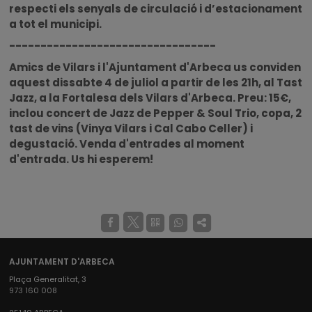
r
especti els senyals de circulació i d’estacionament
a tot el municipi.
---------------------------------
Amics de Vilars i l'Ajuntament d'Arbeca us conviden
aquest dissabte 4 de juliol a partir de les 21h, al Tast
Jazz, a la Fortalesa dels Vilars d'Arbeca. Preu: 15€,
inclou concert de Jazz de Pepper & Soul Trio, copa, 2
tast de vins (Vinya Vilars i Cal Cabo Celler) i
degustació. Venda d'entrades al moment
d'entrada. Us hi esperem!
AJUNTAMENT D'ARBECA
Plaça Generalitat, 3
973 160 008