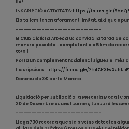
6è!
INSCRIPCIÓ ACTIVITATS:
https://forms.gle/9bn
Els tallers tenen aforament limitat, així que apunt
---------------------------------
El Club Ciclista Arbeca us convida la tarda de ca
manera possible... completant els 5 km de recorr
tots!!
Porta un complement nadalenc i sigues el més div
Inscripcions:
https://forms.gle/2h4CK31wXdhk5
Donatiu de 3€ per la Marató
---------------------------------
Liquidació per Jubilació a la Merceria Moda i Co
30 de Desembre aquest comerç tancarà les seve
---------------------------------
Llega 700 recorda que si els veïns detecten alg
al llarg dels pròxims 6 mesos a través del telèfo