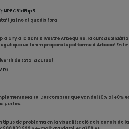
QFpNP6GB1dFhp8
a’t ja i no et quedis fora!
p d'any a la
Sant Silvestre Arbequina, la cursa solidària
egut que us tenim preparats pel terme d'Arbeca! En fina
ertit de tota la cursa!
EVT6
mplements Maite. Descomptes que van del 10% al 40% en t
s portes.
un tipus de problema en la visualització dels canals de
n: 900 833 999 o e-mail:
ayuda@llega700.es