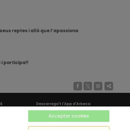
seus reptes i allò que l’apassiona
i participa!!
ME
Descarrega't l'App d'Arbeca:
Acceptar cookies