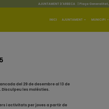
AJUNTAMENT D'ARBECA
| Plaça Generalitat,
INICI
AJUNTAMENT
MUNICIPI
5
tancada del 29 de desembre al 13 de
 Disculpeu les molèsties.
s i activitats per joves a partir de