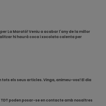
 per La Marató! Veniu a acabar l'any de la millor
litzar hi haurà coca i xocolata calenta per
ots els seus articles. Vinga, animeu-vos! El dia
 la TDT poden posar-se en contacte amb nosaltres