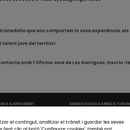
 Granadella que ens comparteix la seva experiència, els 
talent jove del territori
contacta amb l’Oficina Jove de Les Garrigues, inscriu-te 
CIALS AJUNTAMENT
XARXES SOCIALS ARBECA TURIS
zar el contingut, analitzar el trànsit i guardar les seves
s fent clic al botó 'Configurar cookies', també pot