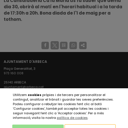
La Cansaladeria Ca la Maria us fa saber que demà
dia 30, obrirà al matí en l'horari habitual i a la tarda
de 17:30h a 20h. Bona diada de l'1 de maig per a
tothom.
AJUNTAMENT D'ARBECA
Plaça Generalitat, 3
973 160 008
25140 ARBECA
ajuntament@arbeca.cat
Utilitzem
cookies
pròpies i de tercers per personalitzar el
XARXES SOCIALS AJUNTAMENT
contingut, analitzar el trànsit i guardar les seves preferències.
Podeu configurar o rebutjar les cookies fent clic al botó
'Configurar cookies', també pot acceptar totes les cookies i
seguir navegant fent clic a 'Acceptar cookies'. Per a més
XARXES SOCIALS ARBECA TURISME
informació, visita la nostra
política de cookies
.