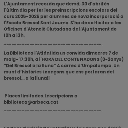
L'Ajuntament recorda que demà, 30 d'abril és
l'últim dia per fer les preinscripcions escolars del
curs 2025-2026 per alumnes de nova incorporació a
l'Escola Bressol Sant Jaume. S'ha de sol·licitar a les
Oficines d'Atenció Ciutadana de l'Ajuntament de
10h a 13h.
--------------------------------------
La Biblioteca l'Atlàntida us convida dimecres
7 de
maig- 17:30h, a l'
HORA DEL CONTE NADONS (0-2anys)
“Del Bressol a la lluna”
A càrrec d’Umpalumpa.
Un
munt d’històries i cançons que ens portaran del
bressol… a la lluna!!
Places limitades. Inscripcions a
biblioteca@arbeca.cat
--------------------------------------