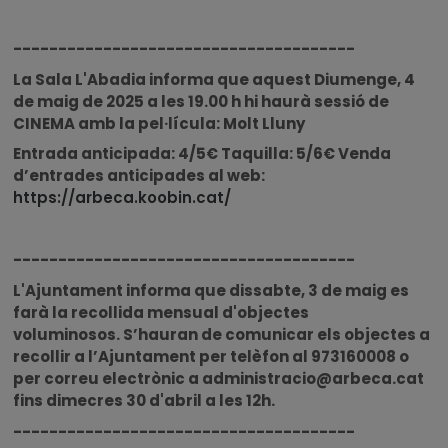
--------------------------------------
La Sala L'Abadia informa que aquest Diumenge, 4
de maig de 2025 a les 19.00 h hi haurà sessió de
CINEMA amb la pel·lícula: Molt Lluny
Entrada anticipada: 4/5€ Taquilla: 5/6€ Venda
d’entrades anticipades al web:
https://arbeca.koobin.cat/
--------------------------------------
L'Ajuntament informa que dissabte, 3 de maig es
farà la recollida mensual d'objectes
voluminosos. S’hauran de comunicar els objectes a
recollir a l’Ajuntament per telèfon al 973160008 o
per correu electrònic a
administracio@arbeca.cat
fins dimecres 30 d'abril a les 12h.
--------------------------------------