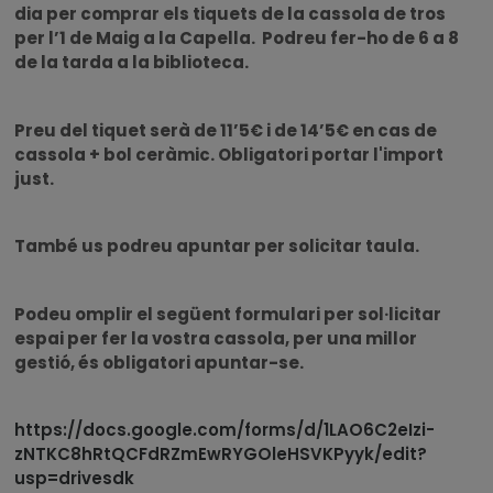
dia per
comprar els tiquets de la cassola de tros
per l’1 de Maig a la Capella.
Podreu fer-ho de 6 a 8
de la tarda a la biblioteca.
Preu del tiquet serà de 11’5€ i de 14’5€ en cas de
cassola + bol ceràmic. Obligatori portar l'import
just.
També us podreu apuntar per solicitar taula.
Podeu omplir el següent formulari per sol·licitar
espai per fer la vostra cassola, per una millor
gestió, és obligatori apuntar-se.
https://docs.google.com/forms/d/1LAO6C2eIzi-
zNTKC8hRtQCFdRZmEwRYGOleHSVKPyyk/edit?
usp=drivesdk