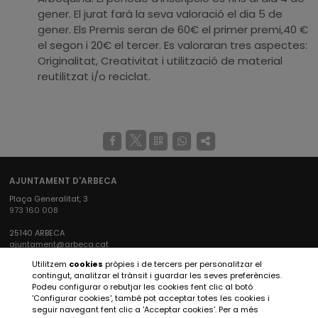
gener. El jurat farà la seva valoració el dia 5 de
gener. Els Premis seran de 60€ el primer premi,40 €
el segon i 20€ el tercer. Es valoraran tres aspectes:
Originalitat, Creativitat i utilització de material
reutilitzat i/o reciclat.
AJUNTAMENT D'ARBECA
Plaça Generalitat, 3
973 160 008
25140 ARBECA
ajuntament@arbeca.cat
Utilitzem
cookies
pròpies i de tercers per personalitzar el
XARXES SOCIALS AJUNTAMENT
contingut, analitzar el trànsit i guardar les seves preferències.
Podeu configurar o rebutjar les cookies fent clic al botó
'Configurar cookies', també pot acceptar totes les cookies i
seguir navegant fent clic a 'Acceptar cookies'. Per a més
XARXES SOCIALS ARBECA TURISME