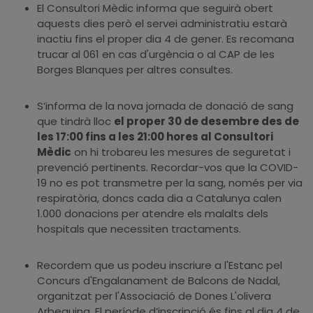
El Consultori Mèdic informa que seguirà obert
aquests dies però el servei administratiu estarà
inactiu fins el proper dia 4 de gener. Es recomana
trucar al 061 en cas d'urgència o al CAP de les
Borges Blanques per altres consultes.
S’informa de la nova jornada de donació de sang
que tindrà lloc
el proper 30 de
desembre des de
les 17:00 fins a les 21:00 hores al Consultori
Mèdic
on hi trobareu les mesures de seguretat i
prevenció pertinents. Recordar-vos que la COVID-
19 no es pot transmetre per la sang, només per via
respiratòria, doncs cada dia a Catalunya calen
1.000 donacions per atendre els malalts dels
hospitals que necessiten tractaments.
Recordem que us podeu inscriure a l'Estanc pel
Concurs d'Engalanament de Balcons de Nadal,
organitzat per l'Associació de Dones L'olivera
Arbequina. El període d’inscripció és fins al dia 4 de