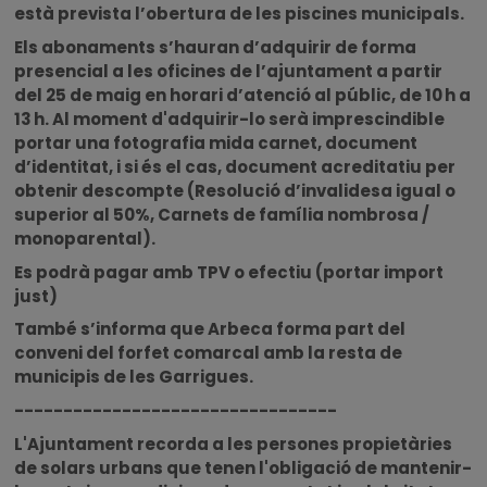
està prevista l’obertura de les piscines municipals.
Els abonaments s’hauran d’adquirir de forma
presencial a les oficines de l’ajuntament a partir
del 25 de maig en horari d’atenció al públic, de 10 h a
13 h. Al moment d'adquirir-lo serà imprescindible
portar una fotografia mida carnet, document
d’identitat, i si és el cas, document acreditatiu per
obtenir descompte (Resolució d’invalidesa igual o
superior al 50%, Carnets de família nombrosa /
monoparental).
Es podrà pagar amb TPV o efectiu (portar import
just)
També s’informa que Arbeca forma part del
conveni del forfet comarcal amb la resta de
municipis de les Garrigues.
---------------------------------
L'Ajuntament recorda a les persones propietàries
de solars urbans que tenen l'obligació de mantenir-