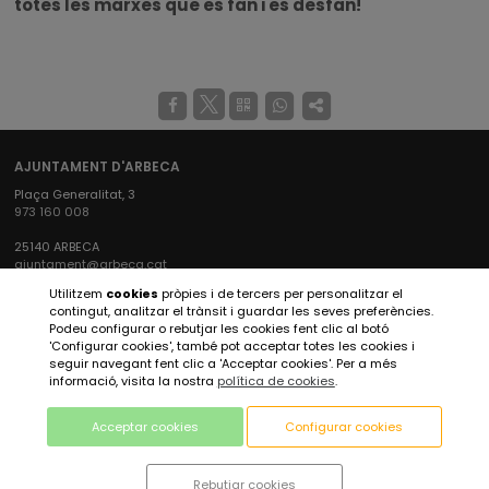
totes les marxes que es fan i es desfan!
AJUNTAMENT D'ARBECA
Plaça Generalitat, 3
973 160 008
25140 ARBECA
ajuntament@arbeca.cat
Utilitzem
cookies
pròpies i de tercers per personalitzar el
XARXES SOCIALS AJUNTAMENT
contingut, analitzar el trànsit i guardar les seves preferències.
Podeu configurar o rebutjar les cookies fent clic al botó
'Configurar cookies', també pot acceptar totes les cookies i
seguir navegant fent clic a 'Acceptar cookies'. Per a més
XARXES SOCIALS ARBECA TURISME
informació, visita la nostra
política de cookies
.
Acceptar cookies
Configurar cookies
Rebutjar cookies