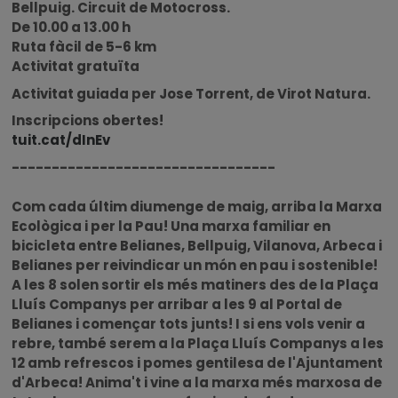
Bellpuig. Circuit de Motocross.
De 10.00 a 13.00 h
Ruta fàcil de 5-6 km
Activitat gratuïta
Activitat guiada per Jose Torrent, de Virot Natura.
Inscripcions obertes!
tuit.cat/dInEv
---------------------------------
Com cada últim diumenge de maig, arriba la Marxa
Ecològica i per la Pau! Una marxa familiar en
bicicleta entre Belianes, Bellpuig, Vilanova, Arbeca i
Belianes per reivindicar un món en pau i sostenible!
A les 8 solen sortir els més matiners des de la Plaça
Lluís Companys per arribar a les 9 al Portal de
Belianes i començar tots junts! I si ens vols venir a
rebre, també serem a la Plaça Lluís Companys a les
12 amb refrescos i pomes gentilesa de l'Ajuntament
d'Arbeca! Anima't i vine a la marxa més marxosa de