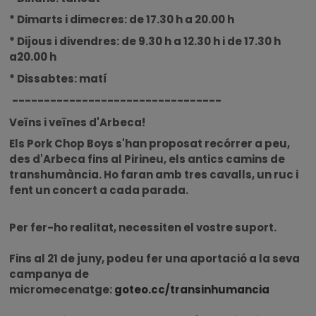
* Dimarts i dimecres: de 17.30 h a 20.00 h
* Dijous i divendres: de 9.30 h a 12.30 h i de 17.30 h
a20.00 h
* Dissabtes: matí
---------------------------------
Veïns i veïnes d'Arbeca!
Els Pork Chop Boys s'han proposat recórrer a peu,
des d'Arbeca fins al Pirineu, els antics camins de
transhumància. Ho faran amb tres cavalls, un ruc i
fent un concert a cada parada.
Per fer-ho realitat, necessiten el vostre suport.
Fins al 21 de juny, podeu fer una aportació a la seva
campanya de
micromecenatge:
goteo.cc/transinhumancia