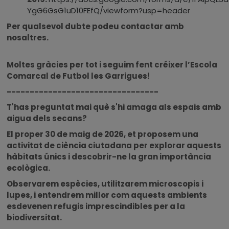
YgG6GsG1uD10FEfQ/viewform?usp=header
Per qualsevol dubte podeu contactar amb
nosaltres.
Moltes gràcies per tot i seguim fent créixer l’Escola
Comarcal de Futbol les Garrigues!
---------------------------------
T'has preguntat mai què s'hi amaga als espais amb
aigua dels secans?
El proper 30 de maig de 2026, et proposem una
activitat de ciència ciutadana per explorar aquests
hàbitats únics i descobrir-ne la gran importància
ecològica.
Observarem espècies, utilitzarem microscopis i
lupes, i entendrem millor com aquests ambients
esdevenen refugis imprescindibles per a la
biodiversitat.