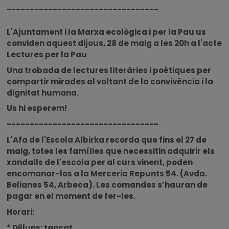
---------------------------------
L'Ajuntament i la Marxa ecològica i per la Pau us
conviden aquest dijous, 28 de maig a les 20h a l'acte
Lectures per la Pau
Una trobada de lectures literàries i poètiques per
compartir mirades al voltant de la convivència i la
dignitat humana.
Us hi esperem!
---------------------------------
L'Afa de l'Escola Albirka recorda que fins el 27 de
maig, totes les famílies que necessitin adquirir els
xandalls de l'escola per al curs vinent, poden
encomanar-los a la Merceria Repunts 54. (Avda.
Belianes 54, Arbeca). Les comandes s’hauran de
pagar en el moment de fer-les.
Horari:
* Dilluns: tancat