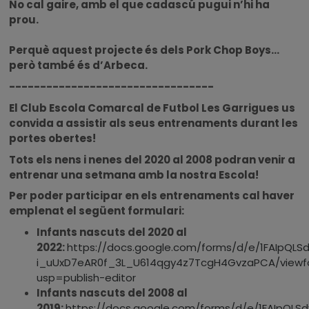
No cal gaire, amb el que cadascú pugui n’hi ha
prou.
Perquè aquest projecte és dels Pork Chop Boys...
però també és d’Arbeca.
---------------------------------
El Club Escola Comarcal de Futbol Les Garrigues us
convida a assistir als seus entrenaments durant les
portes obertes!
Tots els nens i nenes del 2020 al 2008 podran venir a
entrenar una setmana amb la nostra Escola!
Per poder participar en els entrenaments cal haver
emplenat el següent formulari:
Infants nascuts del 2020 al
2022:
https://docs.google.com/forms/d/e/1FAIpQL
i_uUxD7eAR0f_3L_U614qgy4z7TcgH4GvzaPCA/viewf
usp=publish-editor
Infants nascuts del 2008 al
2019:
https://docs.google.com/forms/d/e/1FAIpQLSd