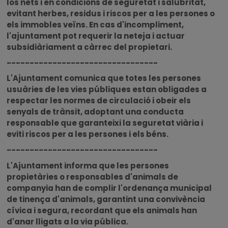
los nets i en condicions de seguretat i salubritat,
evitant herbes, residus i riscos per a les persones o
els immobles veïns. En cas d'incompliment,
l'ajuntament pot requerir la neteja i actuar
subsidiàriament a càrrec del propietari.
---------------------------------
L'Ajuntament comunica que totes les persones
usuàries de les vies públiques estan obligades a
respectar les normes de circulació i obeir els
senyals de trànsit, adoptant una conducta
responsable que garanteixi la seguretat viària i
eviti riscos per a les persones i els béns.
---------------------------------
L'Ajuntament informa que les persones
propietàries o responsables d'animals de
companyia han de complir l'ordenança municipal
de tinença d'animals, garantint una convivència
cívica i segura, recordant que els animals han
d'anar lligats a la via pública.