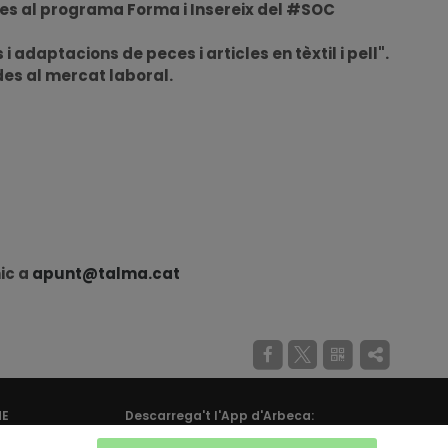
ies al programa Forma i Insereix del #SOC
 adaptacions de peces i articles en tèxtil i pell".
des al mercat laboral.
nic a
apunt@talma.cat
ME
Descarrega't l'App d'Arbeca: