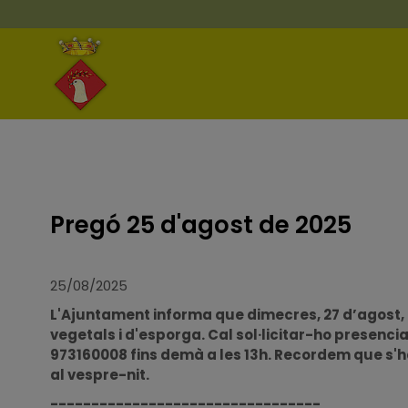
Pregó 25 d'agost de 2025
25/08/2025
L'Ajuntament informa que dimecres, 27 d’agost, e
vegetals i d'esporga. Cal sol·licitar-ho presenci
973160008 fins demà a les 13h. Recordem que s'
al vespre-nit.
---------------------------------