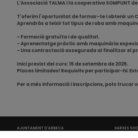
L'Associació TALMA i la cooperativa SOMPUNT de 
T'oferim l'oportunitat de formar-te i obtenir un Ce
Aprendràs a teixir tot tipus de roba amb maquinà
- Formació gratuïta i de qualitat.
- Aprenentatge pràctic amb maquinària especia
- Una contractació assegurada al finalitzar el
Inici previst del curs: 15 de setembre de 2025.
Places limitades! Requisits per participar-hi: E
Per a més informació i inscripcions, pots trucar 
AJUNTAMENT D'ARBECA
XARXES SO
Plaça Generalitat, 3