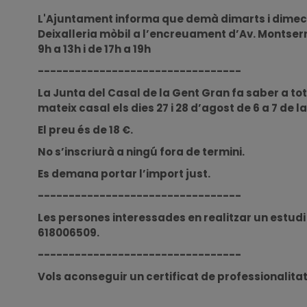
L'Ajuntament informa que demà dimarts i dimecre
Deixalleria mòbil a l’encreuament d’Av. Montserr
9h a 13h i de 17h a 19h
---------------------------------
La Junta del Casal de la Gent Gran fa saber a tot
mateix casal els dies 27 i 28 d’agost de 6 a 7 de l
El preu és de 18 €.
No s’inscriurà a ningú fora de termini.
Es demana portar l’import just.
---------------------------------
Les persones interessades en realitzar un estudi 
618006509.
---------------------------------
Vols aconseguir un certificat de professionalitat