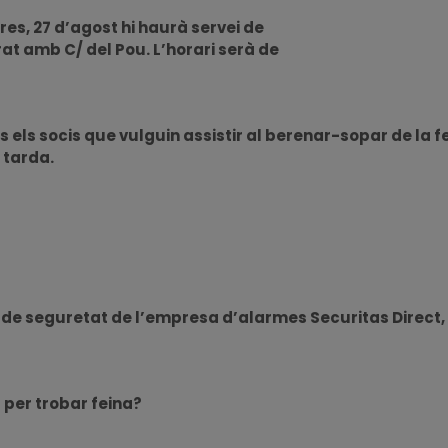
s, 27 d’agost hi haurà servei de
at amb C/ del Pou. L’horari serà de
s els socis que vulguin assistir al berenar-sopar de la f
a tarda.
de seguretat de l’empresa d’alarmes Securitas Direct, he
 per trobar feina?