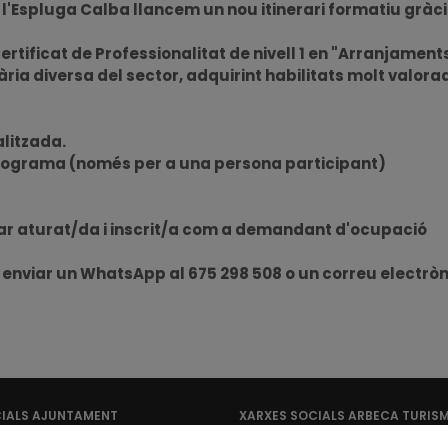
l'Espluga Calba llancem un nou itinerari formatiu gràc
rtificat de Professionalitat de nivell 1 en "Arranjaments i
ria diversa del sector, adquirint habilitats molt valora
litzada.
 programa (només per a una persona participant)
star aturat/da i inscrit/a com a demandant d'ocupació
o enviar un WhatsApp al 675 298 508 o un correu electrò
CIALS AJUNTAMENT
XARXES SOCIALS ARBECA TURIS