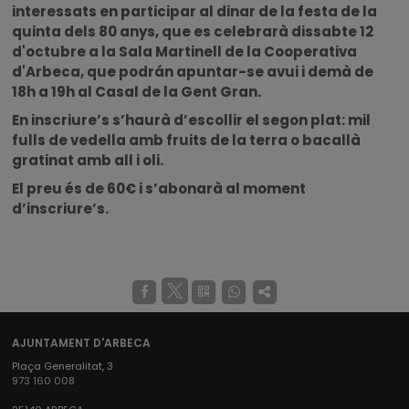
interessats en participar al dinar de la festa de la
quinta dels 80 anys, que es celebrarà dissabte 12
d'octubre a la Sala Martinell de la Cooperativa
d'Arbeca, que podrán apuntar-se avui i demà de
18h a 19h al Casal de la Gent Gran.
En inscriure’s s’haurà d’escollir el segon plat: mil
fulls de vedella amb fruits de la terra o bacallà
gratinat amb all i oli.
El preu és de 60€ i s’abonarà al moment
d’inscriure’s.
AJUNTAMENT D'ARBECA
Plaça Generalitat, 3
973 160 008