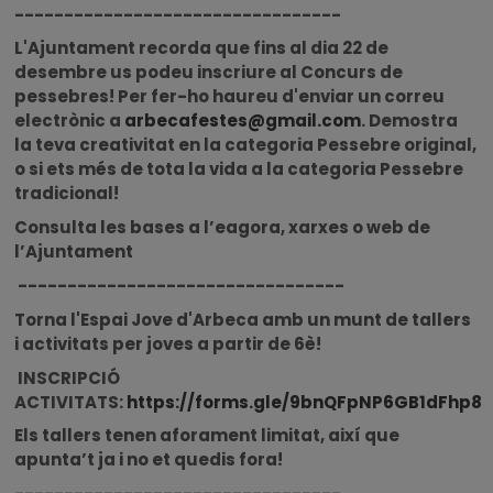
---------------------------------
L'Ajuntament recorda que fins al dia 22 de
desembre us podeu inscriure al Concurs de
pessebres! Per fer-ho haureu d'enviar un correu
electrònic a
arbecafestes@gmail.com
. Demostra
la teva creativitat en la categoria Pessebre original,
o si ets més de tota la vida a la categoria Pessebre
tradicional!
Consulta les bases a l’eagora, xarxes o web de
l’Ajuntament
---------------------------------
Torna l'Espai Jove d'Arbeca amb un munt de tallers
i activitats per joves a partir de 6è!
INSCRIPCIÓ
ACTIVITATS:
https://forms.gle/9bnQFpNP6GB1dFhp8
Els tallers tenen aforament limitat, així que
apunta’t ja i no et quedis fora!