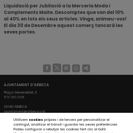
Liquidació per Jubilació a la Merceria Moda i
Complements Maite. Descomptes que van del 10%
al 40% en tots els seus articles. Vinga, animeu-vos!
El dia 30 de Desembre aquest comerç tancarà les
seves portes.
AJUNTAMENT D'ARBECA
Plaça Generalitat, 3
973 160 008
25140 ARBECA
ajuntament@arbeca.cat
Utilitzem
cookies
pròpies i de tercers per personalitzar el
XARXES SOCIALS AJUNTAMENT
contingut, analitzar el trànsit i guardar les seves preferències.
Podeu configurar o rebutjar les cookies fent clic al botó