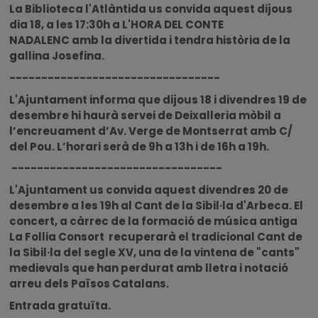
La Biblioteca l'Atlàntida us convida aquest dijous
dia 18, a les 17:30h a L'HORA DEL CONTE
NADALENC amb la divertida i tendra història de la
gallina Josefina.
---------------------------------
L'Ajuntament informa que dijous 18 i divendres 19 de
desembre hi haurà servei de Deixalleria mòbil a
l’encreuament d’Av. Verge de Montserrat amb C/
del Pou. L’horari serà de 9h a 13h i de 16h a 19h.
---------------------------------
L'Ajuntament us convida aquest divendres 20 de
desembre a les 19h al Cant de la Sibil·la d'Arbeca. El
concert, a càrrec de la formació de música antiga
La Follia Consort recuperarà el tradicional Cant de
la Sibil·la del segle XV, una de la vintena de "cants"
medievals que han perdurat amb lletra i notació
arreu dels Països Catalans.
Entrada gratuïta.