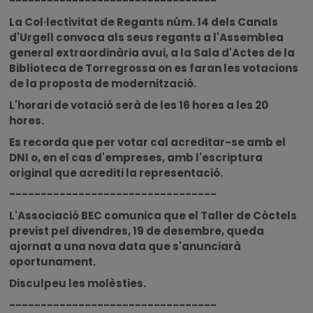
---------------------------------
La Col·lectivitat de Regants núm. 14 dels Canals
d'Urgell convoca als seus regants a l'Assemblea
general extraordinària avui, a la Sala d'Actes de la
Biblioteca de Torregrossa on es faran les votacions
de la proposta de modernització.
L'horari de votació serà de les 16 hores a les 20
hores.
Es recorda que per votar cal acreditar-se amb el
DNI o, en el cas d'empreses, amb l'escriptura
original que acrediti la representació.
---------------------------------
L'Associació BEC comunica que el Taller de Còctels
previst pel divendres, 19 de desembre, queda
ajornat a una nova data que s'anunciarà
oportunament.
Disculpeu les molèsties.
---------------------------------