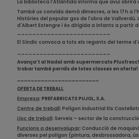
La biblioteca l'Atlàntida informa que avui obrirà d
També us convida demà dimecres, a les 17 h a l'h
Històries del popular gos de l'obra de Vallverdú. 
d'Albert Estengre i és dirigida a infants a partir 
_________________________
El Síndic convoca a tots els regants del terme d'
_________________________
Avança’t al Nadal amb supermercats Plusfresc! hi 
trobar també pernils de totes classes en oferta! 
________________________
OFERTA DE TREBALL
Empresa
:
PREFABRICATS PUJOL, S.A.
Centre de treball
: Polígon industrial Els Castello
Lloc de treball
: Serveis – sector de la construcc
Funcions a desenvolupar
: Conducció de maquinàr
diverses pel polígon (pintura, desbrossadora, ús 