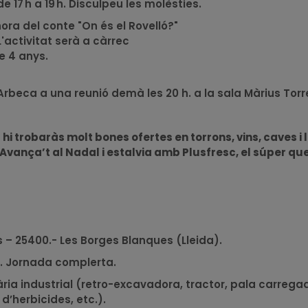
e 17 h a 19 h. Disculpeu les molèsties.
ora del conte "On és el Rovelló?"
L'activitat serà a càrrec
de 4 anys.
Arbeca a una reunió demà les 20 h. a la sala Màrius Torr
trobaràs molt bones ofertes en torrons, vins, caves i li
Avança’t al Nadal i estalvia amb Plusfresc, el súper qu
ts – 25400.- Les Borges Blanques (Lleida).
ió. Jornada complerta.
ia industrial (retro-excavadora, tractor, pala carregad
d’herbicides, etc.).