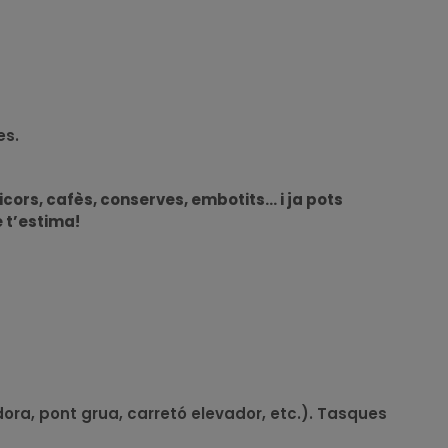
es.
cors, cafès, conserves, embotits… i ja pots
e t’estima!
ora, pont grua, carretó elevador, etc.). Tasques