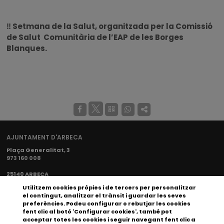
‼️ Setmana de la Salut, organitzada per la Comissió
de Salut Comunitària de l’EAP de les Borges
Blanques.
AJUNTAMENT D'ARBECA
Plaça Generalitat, 3
973 160 008
25140 ARBECA
ajuntament@arbeca.cat
Utilitzem
cookies
pròpies i de tercers per personalitzar
el contingut, analitzar el trànsit i guardar les seves
XARXES SOCIALS AJUNTAMENT
preferències. Podeu configurar o rebutjar les cookies
fent clic al botó 'Configurar cookies', també pot
acceptar totes les cookies i seguir navegant fent clic a