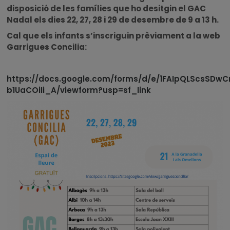
disposició de les famílies que ho desitgin el GAC
Nadal els dies 22, 27, 28 i 29 de desembre de 9 a 13 h.
Cal que els infants s’inscriguin prèviament a la web
Garrigues Concilia:
https://docs.google.com/forms/d/e/1FAIpQLScsSDw
b1UaCOili_A/viewform?usp=sf_link