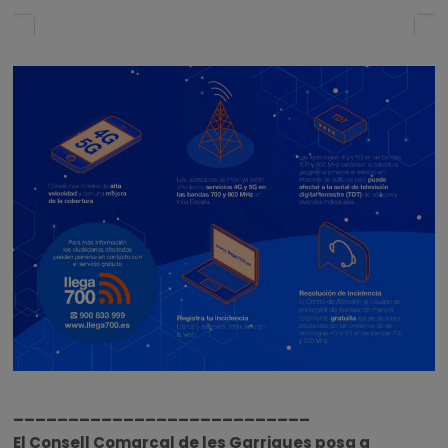
___________________________
El Consell Comarcal de les Garrigues posa a