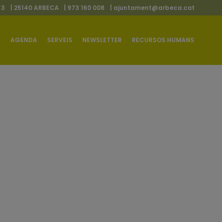
 3
| 25140 ARBECA
| 973 160 008
|
ajuntament@arbeca.cat
AGENDA
SERVEIS
NEWSLETTER
RECURSOS HUMANS