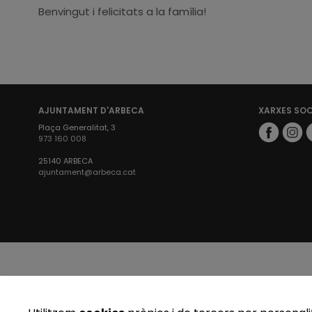
Benvingut i felicitats a la família!
AJUNTAMENT D'ARBECA
XARXES SO
Plaça Generalitat, 3
973 160 008
25140 ARBECA
ajuntament@arbeca.cat