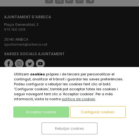
AJUNTAMENT D'ARBECA
Plaça Generalitat, 3
973 160 008
25140 ARBECA
ajuntament@arbeca.cat
XARXES SOCIALS AJUNTAMENT
Utilitzem
cookies
pròpies i de tercers per personalitzar el
XARXES SOCIALS ARBECA TURISME
contingut, analitzar el trànsit i guardar les seves preferències.
Podeu configurar o rebutjar les cookies fent clic al botó
'Configurar cookies', també pot acceptar totes les cookies i
seguir navegant fent clic a 'Acceptar cookies'. Per a més
informació, visita la nostra
política de cookies
.
Acceptar cookies
Configurar cookies
Rebutjar cookies