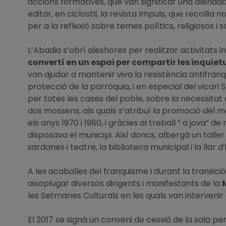
accions formatives, que van significar una alenada
editar, en ciclostil, la revista Impuls, que recollia
per a la reflexió sobre temes polítics, religiosos i s
L’Abadia s’obrí aleshores per realitzar activitats inf
convertí en un espai per compartir les inquietu
van ajudar a mantenir viva la resistència antifranqu
protecció de la parròquia, i en especial del vicari 
per totes les cases del poble, sobre la necessitat
dos mossens, als quals s’atribuí la promoció del m
els anys 1970 i 1980, i gràcies al treball “ a jova” 
disposava el municipi. Així doncs, albergà un talle
sardanes i teatre, la biblioteca municipal i la llar 
A les acaballes del franquisme i durant la transici
aixoplugar diversos dirigents i manifestants de la
les Setmanes Culturals en les quals van intervenir e
El 2017 se signà un conveni de cessió de la sala p