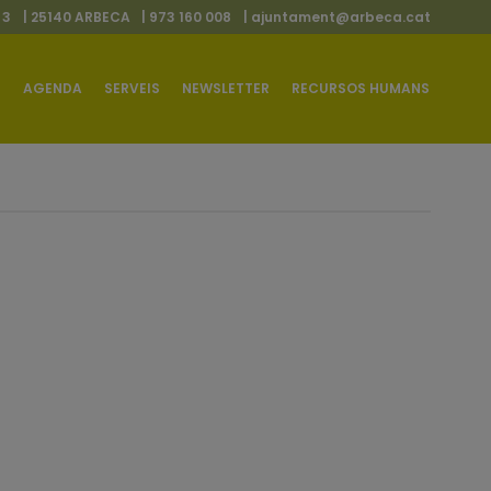
 3
| 25140 ARBECA
| 973 160 008
|
ajuntament@arbeca.cat
AGENDA
SERVEIS
NEWSLETTER
RECURSOS HUMANS