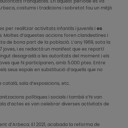
autoritats franquistes. En aquest període es va
d’Arbeca, costums i tradicions i sobretot fou un mitjà
 per realitzar activitats infantils i juvenils i
es
. Moltes d’aquestes accions foren clandestines i
sta de bona part de la població. L’any 1969, sota la
17 joves, i es redactà un manifest que es repartí
tingut desagradà a les autoritats del moment i els
joves que hi participaren, amb 5.000 ptes. Entre
t els seus espais en substitució d’aquells que no
e català, sala d’exposicions, etc.
nitzacions polítiques i socials i també s’hi van
ala d’actes es van celebrar diverses activitats de
ment d’Arbeca. El 2021, acabada la reforma de