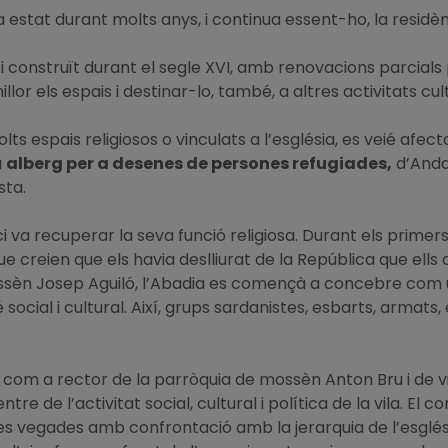
ha estat durant molts anys, i continua essent-ho, la residè
edifici construït durant el segle XVI, amb renovacions parcia
lor els espais i destinar-lo, també, a altres activitats cultu
ts espais religiosos o vinculats a l’església, es veié afec
a
alberg per a desenes de persones refugiades,
d’Anda
sta.
ci va recuperar la seva funció religiosa. Durant els primers
ue creien que els havia deslliurat de la República que ells
èn Josep Aguiló, l’Abadia es començà a concebre com un
 social i cultural. Així, grups sardanistes, esbarts, armats
 com a rector de la parròquia de mossèn Anton Bru i de v
re de l’activitat social, cultural i política de la vila. El 
tes vegades amb confrontació amb la jerarquia de l’església